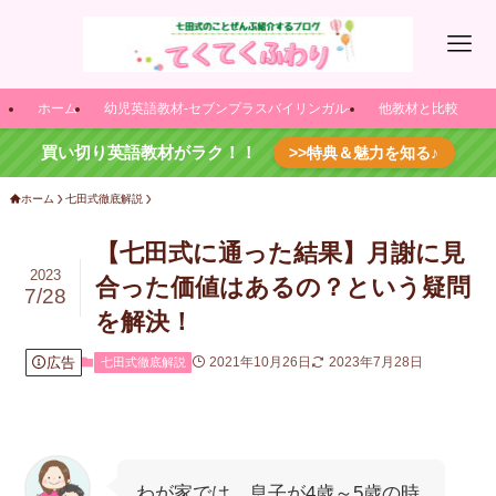
ホーム
幼児英語教材-セブンプラスバイリンガル-
他教材と比較
買い切り英語教材がラク！！
>>特典＆魅力を知る♪
ホーム
七田式徹底解説
【七田式に通った結果】月謝に見
2023
合った価値はあるの？という疑問
7/28
を解決！
広告
2021年10月26日
2023年7月28日
七田式徹底解説
わが家では、息子が4歳～5歳の時